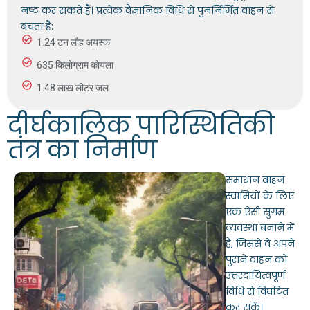
नष्ट कर सकते हैं। प्रत्येक वैज्ञानिक विधि से पुनर्निर्मित वाहन से
बचता है:
1.24 टन लौह अयस्क
635 किलोग्राम कोयला
1.48 लाख लीटर जल
दीर्घकालिक पारिस्थितिकी
तंत्र का निर्माण
समाधान वाहन
स्वामियों के लिए
एक ऐसी सुगम
व्यवस्था बनाने में
है, जिससे वे अपने
पुराने वाहन को
उत्तरदायित्वपूर्ण
विधि से विघटित
कर सकें।