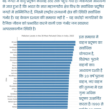
बड़े नगरों में वायु प्रदूषण भयावह स्तर तक पहुँच गया है। नवीनतम अध्ययनों
से ज्ञात हुआ है कि भारत के सात महानगरीय क्षेत्र विश्व के सर्वाधिक प्रदूषित
नगरों में सम्मिलित हैं, जिसमें राष्ट्रीय राजधानी क्षेत्र की स्थिति सर्वाधिक
गंभीर है। यह केवल दृश्यता की समस्या नही है – यह करोड़ों नागरिकों के
दैनिक जीवन को प्रभावित करने वाली एक गंभीर जन स्वास्थ्य
आपातकालीन स्थिति है।
इस समस्या में
वाहन प्रदूषण का
सर्वाधिक
योगदान है,
विशेषतः पुराने
वाहनों का।
अध्ययन दर्शाते हैं
कि २० वर्ष पुराना
वाहन, नए वाहन
की तुलना में दस
गुना अधिक
प्रदूषण उत्सर्जित
करता है। १९९० से