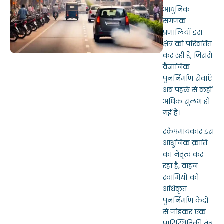
आधुनिक
संगणक
प्रणालियाँ इस
क्षेत्र को परिवर्तित
कर रही हैं, जिससे
वैज्ञानिक
पुनर्निर्माण सेवाएँ
अब पहले से कहीं
अधिक सुलभ हो
गई हैं।
स्क्रैपमायकार इस
आधुनिक क्रांति
का नेतृत्व कर
रहा है, वाहन
स्वामियों को
अधिकृत
पुनर्निर्माण केंद्रों
से जोड़कर एक
पारिस्थितिकी तंत्र